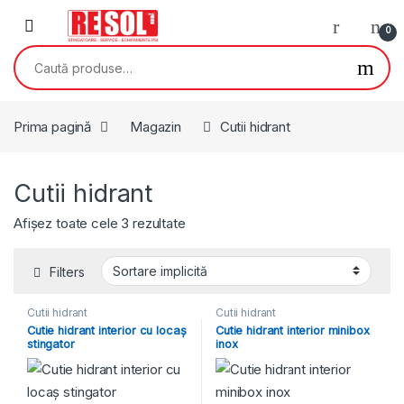
Skip to navigation
Skip to content
0
Caută după:
Prima pagină
Magazin
Cutii hidrant
Cutii hidrant
Afișez toate cele 3 rezultate
Filters
Cutii hidrant
Cutii hidrant
Cutie hidrant interior cu locaș
Cutie hidrant interior minibox
stingator
inox