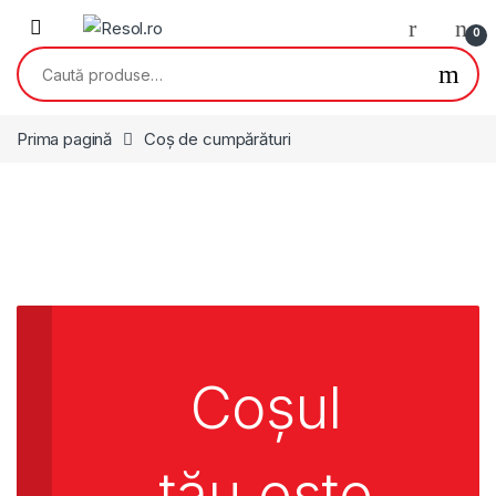
Skip to navigation
Skip to content
0
Caută după:
Prima pagină
Coș de cumpărături
Coșul
tău este