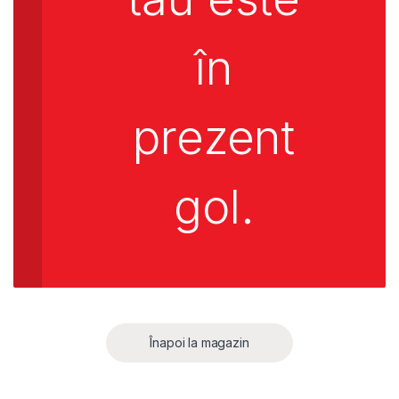
în
prezent
gol.
Înapoi la magazin